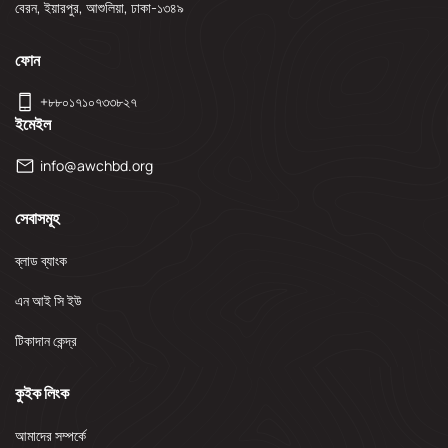
বেরন, ইয়ারপুর, আশুলিয়া, ঢাকা-১৩৪৯
ফোন
+৮৮০১৭১০৭৩৩৮২৭
ইমেইল
info@awchbd.org
সেবাসমূহ
ব্লাড ব্যাংক
এন আই সি ইউ
টিকাদান কেন্দ্র
কুইক লিংক
আমাদের সম্পর্কে