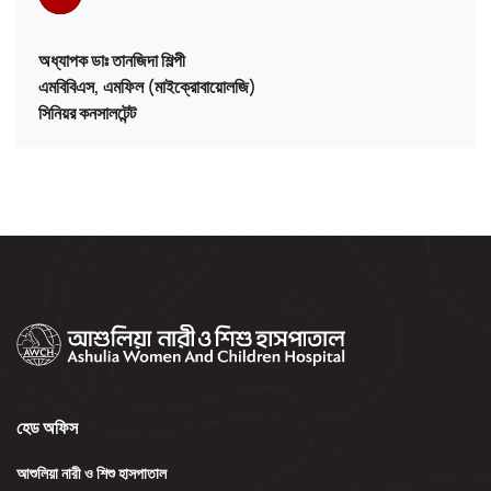
অধ্যাপক ডাঃ তানজিদা শিল্পী
এমবিবিএস, এমফিল (মাইক্রোবায়োলজি)
সিনিয়র কনসালটেন্ট
হেড অফিস
আশুলিয়া নারী ও শিশু হাসপাতাল