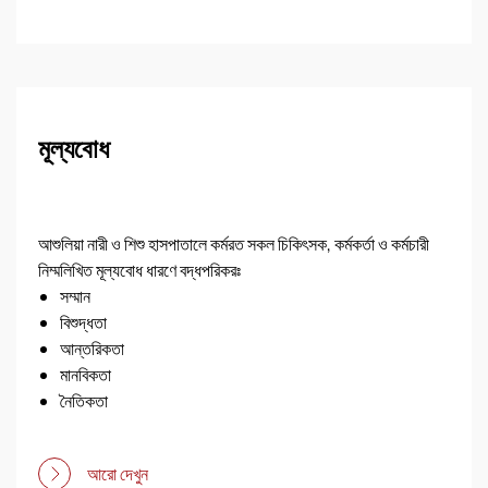
মূল্যবোধ
আশুলিয়া নারী ও শিশু হাসপাতালে কর্মরত সকল চিকিৎসক, কর্মকর্তা ও কর্মচারী
নিম্মলিখিত মূল্যবোধ ধারণে বদ্ধপরিকরঃ
সম্মান
বিশুদ্ধতা
আন্তরিকতা
মানবিকতা
নৈতিকতা
স্বচ্ছতা
আরো দেখুন