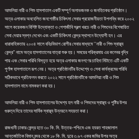
আশুলিয়া নারী ও শিশু হাসপাতাল একটি সম্পূর্ণ অলাভজনক ও জনহিতকর প্রতিষ্ঠান।
অত্র এলাকার অবহেলিত জনগোষ্ঠীর চিকিৎসা সেবার প্রয়োজনীয়তা উপলব্ধি করে ২০০২
সালে কয়েকজন বিশিষ্ট উদ্যোক্তা ও পেশাজীবি স্বল্প খরচে নারী ও শিশুদের বিশেষায়িত
সেবা দেয়ার স্বপ্ন দেখেন এবং একটি চিকিৎসা কেন্দ্র স্থাপনে উদ্যোগী হন। এর
ধারাবাহিকতায় ২০০৪ সালে বহিঃবিভাগ রোগীর সেবার মাধ্যমে ‘‘নারী ও শিশু স্বাস্থ্য
কেন্দ্র” নামে অত্র হাসপাতালের যাত্রা শুরু হয়। সময়ের পরিক্রমায় এর কলেবর বৃদ্ধি
পায় এবং সেবার পরিধি বিস্তৃত হয়ে অত্র এলাকায় জনগণের চাহিদা মিটাতে এটি একটি
পূর্ণাঙ্গ হাসপাতালে রূপ নেয়। অত্র প্রতিষ্ঠানটির উদ্দেশ্যে ও সেবা কার্যক্রমের পরিধি
সঠিকভাবে প্রতিফলন করতে ২০২২ সালে প্রতিষ্ঠানটিকে আশুলিয়া নারী ও শিশু
হাসপাতাল নামে নামকরণ করা হয়।
আশুলিয়া নারী ও শিশু হাসপাতালের উদ্দেশ্য হল নারী ও শিশুদের স্বাস্থ্য ও পুষ্টির উপর
গুরুত্ব দিয়ে তাদের সার্বিক স্বাস্থ্য উন্নয়নে সহয়তা করা।
রাজধানী ঢাকার কেন্দ্র হতে ৩০ কি. মি. উত্তর-পশ্চিমে এবং হযরত শাহজালাল
আন্তর্জাতিক বিমান বন্দর থেকে ১৮ কি. মি. দুরে ৩.৬৭ একর জমির উপর অত্র