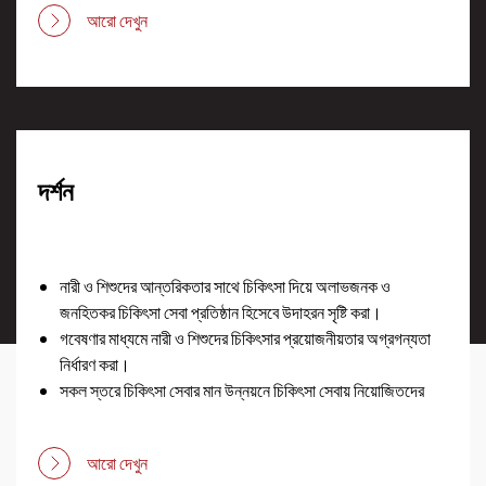
আরো দেখুন
দর্শন
নারী ও শিশুদের আন্তরিকতার সাথে চিকিৎসা দিয়ে অলাভজনক ও
জনহিতকর চিকিৎসা সেবা প্রতিষ্ঠান হিসেবে উদাহরন সৃষ্টি করা।
গবেষণার মাধ্যমে নারী ও শিশুদের চিকিৎসার প্রয়োজনীয়তার অগ্রগন্যতা
নির্ধারণ করা।
সকল স্তরে চিকিৎসা সেবার মান উন্নয়নে চিকিৎসা সেবায় নিয়োজিতদের
প্রশিক্ষণ চলমান রাখা
একটি স্নাতকোত্তর চিকিৎসা শিক্ষা প্রতিষ্ঠান এবং নার্সিং কলেজ স্থাপন
আরো দেখুন
করা। একটি উন্নত মানসম্মত মেডিকেল কলেজ স্থাপন করা।