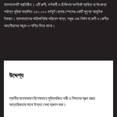
হাসপাতালটি প্রতিষ্ঠিত। এটি রুগী, দর্শনার্থী ও চিকিৎসা সংশ্লিষ্ট ব্যক্তি বর্গের জন্য
পর্যাপ্ত সুবিধা সম্বলিত ২৫০,০০০ বর্গফুট ফ্লোর স্পেসের একটি সুদৃশ্য আধুনিক
ইমারত। হাসপাতালের পারিপার্শ্বিক পরিবেশ শান্ত, সবুজ এবং নির্মল যা রুগী ও রোগীর
আত্নীয়দের আনন্দ ও শান্তি দিয়ে থাকে।
উদ্দেশ্য
স্থানীয় জনসাধারণ বিশেষভাবে সুবিধাবঞ্চিত নারী ও শিশুদের স্বল্প খরচে
আন্তরিকতার সাথে উন্নত সেবা প্রদান করা।