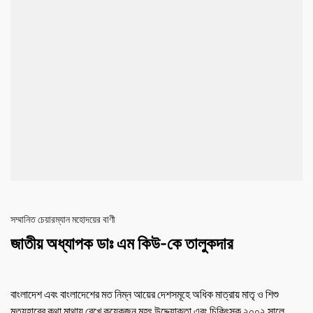
সম্মানিত চেয়ারম্যান মহোদয়ের বাণী
জাতীয় অধ্যাপক ডাঃ এম কিউ-কে তালুকদার
বাংলাদেশ এবং বাংলাদেশের মত নিম্ন আয়ের দেশসমূহে অধিক মাত্রায় মাতৃ ও শিশু
মৃত্যুহারের কথা মাথায় রেখে কয়েকজন মহৎ উদ্দ্যোক্তা এবং চিকিৎসক ২০০২ সালে