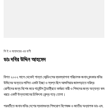
ব্যক্তিবর্গের সদিচ্ছা যারা নিজেদের অর্থ, পেশাগত/ প্রযুক্তিগত জ্ঞান এবং প্রয়োজনীয়
ব্যবস্থাপনার নির্দেশনা দিয়ে এ কার্যক্রমকে এগিয়ে নিতে অনুপ্রেরনা যুগিয়েছেন।
মহান আল্লাহ সুবহানাহুতায়ালা আগামী দিনগুলিতে আমাদের সৎকর্ম কবুল করুন এবং এর
মাধ্যমে পরকালীন জীবনে সফলতা দান করুন।
সি ই ও মহোদয়ের এর বাণী
ডাঃ দবির উদ্দিন আহমেদ
বিগত ২০০২ সালে থেকেই শান্তা হোল্ডিংসের ব্যবস্থাপনা পরিচালক জনাব খন্দকার মনির
উদ্দিনের অন্তরে লালিত একটা ইচ্ছা ও স্বপ্ন ছিল আশুলিয়ার জামগড়াতে দরিদ্র
রোগীদের জন্য বিশেষ করে গার্মেন্টস ইন্ডাষ্ট্রিতে কর্মরত নারী ও শিশুদের জন্য অত্যন্ত কম
খরচে একটি উন্নতমানের চিকিৎসা কেন্দ্র গড়ে তোলা।
পরবর্তীতে জনাব মনির দেশের স্বনামধন্য শিশুরোগ বিশেষজ্ঞ ও জাতীয় অধ্যাপক ডাঃ এম.