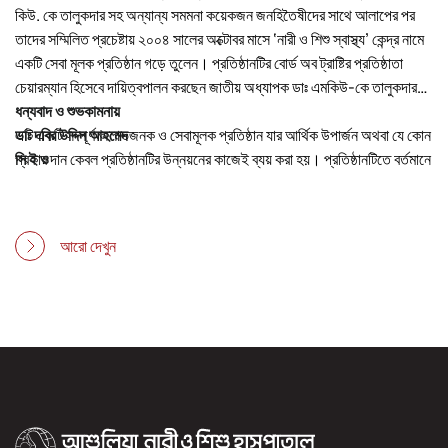
কিউ. কে তালুকদার সহ অন্যান্য সমমনা কয়েকজন জনহিতৈষীদের সাথে আলাপের পর
তাদের সম্মিলিত প্রচেষ্টায় ২০০৪ সালের অক্টোবর মাসে ‘নারী ও শিশু স্বাস্থ্য’ কেন্দ্র নামে
একটি সেবা মূলক প্রতিষ্ঠান গড়ে তুলেন। প্রতিষ্ঠানটির বোর্ড অব ট্রাষ্টির প্রতিষ্ঠাতা
চেয়ারম্যান হিসেবে দায়িত্বপালন করছেন জাতীয় অধ্যাপক ডাঃ এমকিউ-কে তালুকদার।
ধন্যবাদ ও শুভকামনায়
এটি একটি সম্পূর্ণ অলাভজনক ও সেবামূলক প্রতিষ্ঠান যার আর্থিক উপার্জন অথবা যে কোন
ডাঃ দবির উদ্দিন আহমেদ
প্রকার দান কেবল প্রতিষ্ঠানটির উন্নয়নের কাজেই ব্যয় করা হয়। প্রতিষ্ঠানটিতে বর্তমানে
সি ই ও
আধুনিক যন্ত্রপাতিসহ উন্নত মানের চিকিৎসা প্রদান, চিকিৎসার জন্য আরো নতুন নতুন
বিভাগ চালু করা হয়েছে। সম্প্রতি কেন্দ্রটির নাম পরিবর্তন করে ‘আশুলিয়া নারী ও শিশু
হাসপাতাল’ নামকরণ করা হয়েছে।
আরো দেখুন
৮ তলা বিশিষ্ট ৩০০ শয্যার দৃষ্টিনন্দন এ হাসপাতালটিতে আছে ১২ শয্যার আই সি ইউ, ৩০
শয্যার এন আই সি ইউ, ৪ শয্যার পি আই সি ইউ, ৮ শয্যার এইচ ডি ইউ ও ১৬ শয্যার
ইমার্জেন্সি বিভাগ। ইনফেকশন কন্ট্রোল করার জন্য আমরা চালু করেছি অত্যাধুনিক সি এস
এস ডি-র পাশাপাশি আধুনিক লন্ড্রি লিলেন সার্ভিস।
হাসপাতালটির বর্হিবিভাগ ফুলবাগান ও গাছগাছালি দ্বারা চমৎকার ভাবে সজ্জিত এবং ভিতর
দিকে শিশুদের জন্য রয়েছে মনোমুদ্ধকর প্লে গ্রাউন্ড।