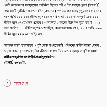
একটি অলাভজনক স্বাস্থ্যসেবা প্রতিষ্ঠান হিসেবে নারী ও শিশু স্বাস্থ্য কেন্দ্র (ঈডঈঐ)
নামে একটি প্রতিষ্ঠান স্থাপনের উদ্যোগ নেন। গত ২০ বছরে মাতৃ মৃত্যুর হার যা ২০০২
সালে প্রতি ১০০,০০০ জীবিত জন্মে ৪০১ জন ছিল, তা ২০২১ সালে প্রতি ১০০,০০০
জীবিত জন্মে ৮৭ তে নেমে এসেছে। একইভাবে ৫ বছরের নীচে শিশু মৃত্যু হার যা ২০০১
সালে প্রতি ১০০০ জীবিত জন্মে ৮১ জন ছিল, ধারনা করা হচ্ছে তা ২০২১ এ প্রতি ১০০০
জীবিত জন্মে ২২ এ এসে দাড়িয়েছে।
আমাদের লক্ষ্য হল স্বাস্থ্য ও পুষ্টি সেবার মাধ্যমে নারী ও শিশুদের সার্বিক স্বাস্থ্য সেবার
উন্নয়ন সাধন। সমাজের সুবিধা বঞ্চিতদের সাথে নিয়ে তাদের স্বাস্থ্য ও পুষ্টির সমস্যা
সমাধান করতে আমাদের প্রতিষ্ঠান বদ্ধপরিকর।
জাতীয় অধ্যাপক এম কিউ-কে তালুকদার
৯ই মার্চ, ২০২৩ ইং
আমাদের প্রায় শতাধিক চিকিৎসক প্রতিদিন গড়ে ৫০০-৯০০ জন রোগীকে বহিঃবিভাগে
সেবা দেন, যাদের মধ্যে বেশীর ভাগই গার্মেন্টস কর্মী। ক্লিনিক্যাল সার্ভিস দেয়ার পাশাপাশি
ঈডঈঐ স্বাস্থ্য ও পুষ্টির উন্নতিকল্পে স্বোচ্চার। এ হাসপাতালের অন্যতম প্রধান লক্ষ্য
আরো দেখুন
হল শিশুদের জন্মের পরপরই মায়ের দুধ খাওয়ানো নিশ্চিত করা। আমরা মনে করি এটা করলে
শিশু মূত্যু এবং অসংক্রামক ব্যাধি, যা বর্তমানে বাংলাদেশে মহামারী আকার ধারন করছে তা
কমানো যাবে।